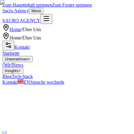
Zum Hauptinhalt springen
Zum Footer springen
Sacro Agency
Menü
SACRO AGENCY
Home
/
Über Uns
Home
/
Über Uns
Kontakt
Startseite
Unternehmen
+
[Wir]
News
Insights
+
Blog
Tech-Stack
Kontakt
EN
Sprache wechseln