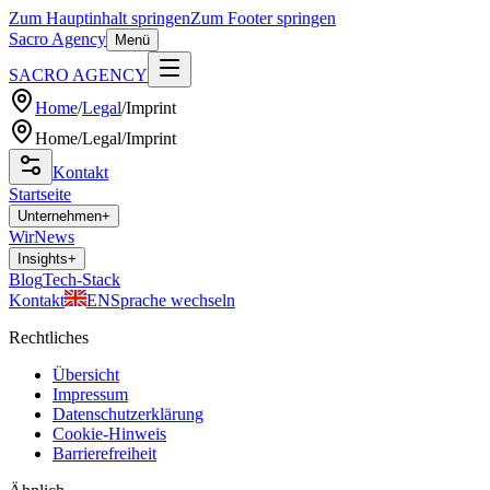
Zum Hauptinhalt springen
Zum Footer springen
Sacro Agency
Menü
SACRO AGENCY
Home
/
Legal
/
Imprint
Home
/
Legal
/
Imprint
Kontakt
Startseite
Unternehmen
+
Wir
News
Insights
+
Blog
Tech-Stack
Kontakt
EN
Sprache wechseln
Rechtliches
Übersicht
Impressum
Datenschutzerklärung
Cookie-Hinweis
Barrierefreiheit