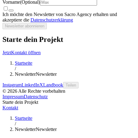
Vorname
(Optional)
Ich möchte den Newsletter von Sacro Agency erhalten und
akzeptiere die
Datenschutzerklärung
Newsletter abonnieren
Starte dein Projekt
Jetzt
Kontakt öffnen
Startseite
/
Newsletter
Newsletter
Instagram
LinkedIn
X
Landbook
Teilen
© 2026 Alle Rechte vorbehalten
Impressum
Datenschutz
Starte dein Projekt
Kontakt
Startseite
/
Newsletter
Newsletter