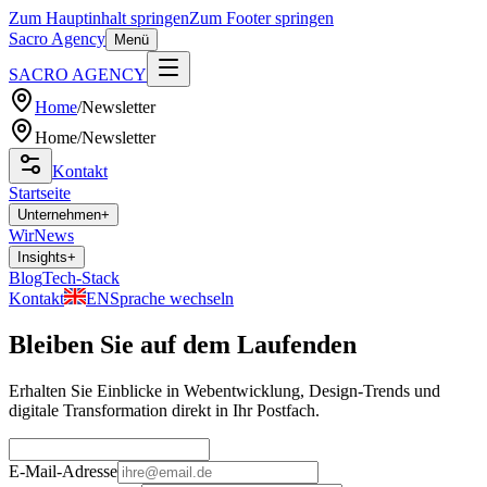
Zum Hauptinhalt springen
Zum Footer springen
Sacro Agency
Menü
SACRO AGENCY
Home
/
Newsletter
Home
/
Newsletter
Kontakt
Startseite
Unternehmen
+
Wir
News
Insights
+
Blog
Tech-Stack
Kontakt
EN
Sprache wechseln
Bleiben Sie auf dem Laufenden
Erhalten Sie Einblicke in Webentwicklung, Design-Trends und
digitale Transformation direkt in Ihr Postfach.
E-Mail-Adresse