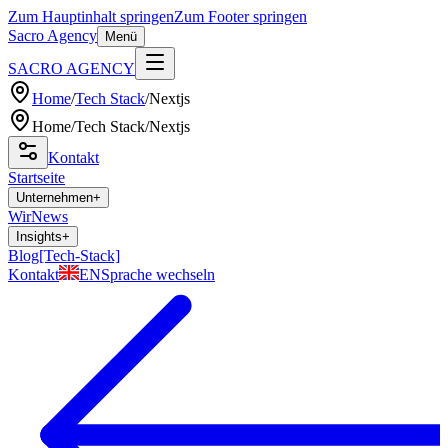
Zum Hauptinhalt springen
Zum Footer springen
Sacro Agency
Menü
SACRO AGENCY
Home
/
Tech Stack
/
Nextjs
Home
/
Tech Stack
/
Nextjs
Kontakt
Startseite
Unternehmen
+
Wir
News
Insights
+
Blog
[Tech-Stack]
Kontakt
EN
Sprache wechseln